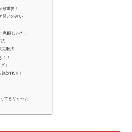
が最重要！
学習との違い
と克服しかた。
方法
識克服法
る！！
ング！
絶対HSK！
全くできなかった