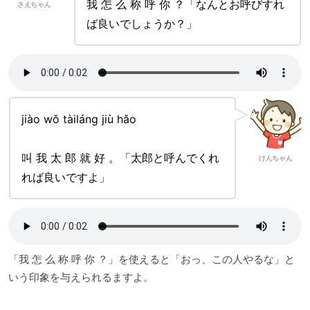
我 怎 么 称 呼 你 ？「なんとお呼びすれ
さえちゃん
ば良いでしょうか？」
jiào wǒ tàiláng jiù hǎo
叫 我 太 郎 就 好 。「太郎と呼んでくれ
けんちゃん
れば良いですよ」
「我 怎 么 称 呼 你 ？」を使えると「おっ、この人やるな」と
いう印象を与えられるますよ。