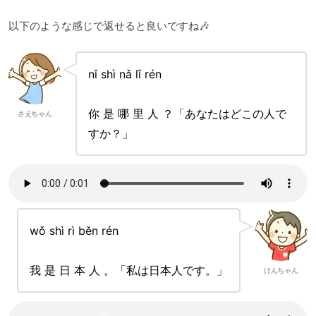
以下のような感じで返せると良いですね🎶
nǐ shì nǎ lǐ rén
你 是 哪 里 人 ？「あなたはどこの人で
さえちゃん
すか？」
wǒ shì rì běn rén
我 是 日 本 人 。「私は日本人です。」
けんちゃん