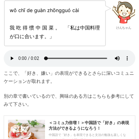
wǒ chī de guàn zhōngguó cài
我 吃 得 惯 中 国 菜 。 「私は中国料理
けんちゃん
が口に合います。」
ここで、「好き、嫌い」の表現ができるとさらに深いコミュニ
ケーションが取れます。
別の章で書いているので、興味のある方はこちらも参考にして
みて下さい。
＜コミュ力倍増！＞中国語で「好き」の表現
方法ができるようになろう！
中国語で「好き」を表現できると文法の勉強も楽しくな