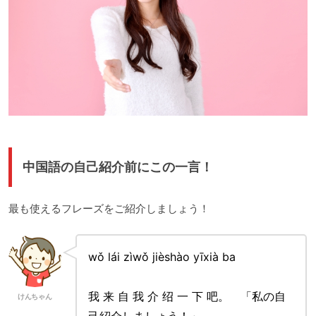
中国語の自己紹介前にこの一言！
最も使えるフレーズをご紹介しましょう！
wǒ lái zìwǒ jièshào yīxià ba
我 来 自 我 介 绍 一 下 吧。 「私の自
けんちゃん
己紹介しましょう！」