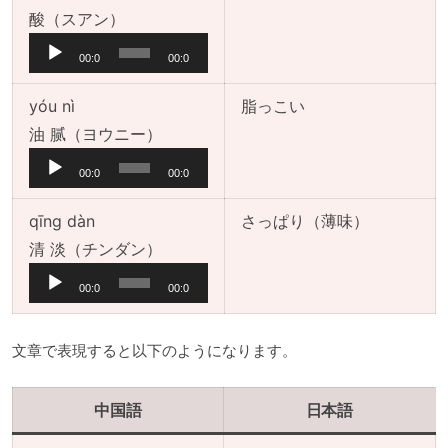
ー
音
酸（スアン）
ヤ
声
00:0
00:0
ー
プ
0
0
レ
yóu nì
脂っこい
ー
音
油 腻（ヨウニー）
ヤ
声
00:0
00:0
ー
プ
0
0
レ
qīng dàn
さっぱり（薄味）
ー
音
清 淡（チンダン）
ヤ
声
00:0
00:0
ー
プ
0
0
レ
文章で表現すると以下のようになります。
ー
ヤ
中国語
日本語
ー