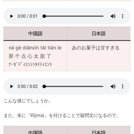
中国語
日本語
nà gè diǎnxīn tài tián le
あのお菓子は甘すぎる
那 个 点 心 太 甜 了
ﾅｰｶﾞﾃﾞｨｴﾝｼﾝﾀｲﾃｨｴﾝﾗ
こんな感じでしょうか。
また、末に「吗(ma)」を付けることで疑問文になるので、
中国語
日本語