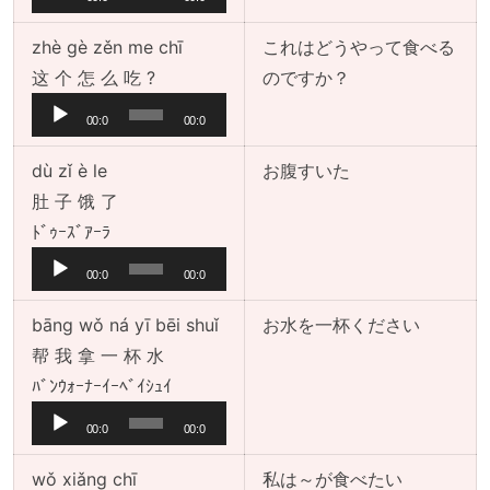
プ
0
0
レ
zhè gè zěn me chī
これはどうやって食べる
ー
音
这 个 怎 么 吃 ?
のですか？
ヤ
声
00:0
00:0
ー
プ
0
0
レ
dù zǐ è le
お腹すいた
ー
肚 子 饿 了
ヤ
音
ﾄﾞｩｰｽﾞｱｰﾗ
ー
声
00:0
00:0
プ
0
0
レ
bāng wǒ ná yī bēi shuǐ
お水を一杯ください
ー
帮 我 拿 一 杯 水
ヤ
音
ﾊﾞﾝｳｫｰﾅｰｲｰﾍﾞｲｼｭｲ
ー
声
00:0
00:0
プ
0
0
レ
wǒ xiǎng chī
私は～が食べたい