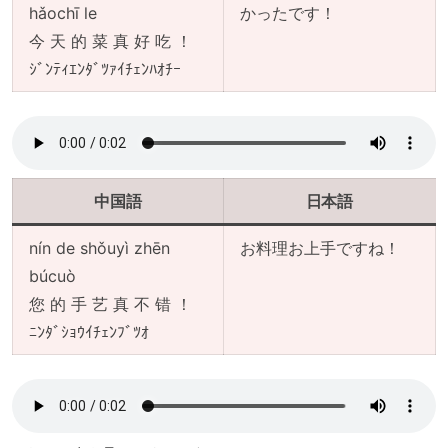
hǎochī le
かったです！
今 天 的 菜 真 好 吃 ！
ｼﾞﾝﾃｨｴﾝﾀﾞﾂｧｲﾁｪﾝﾊｵﾁｰ
中国語
日本語
nín de shǒuyì zhēn
お料理お上手ですね！
búcuò
您 的 手 艺 真 不 错 ！
ﾆﾝﾀﾞｼｮｳｲﾁｪﾝﾌﾞﾂｵ