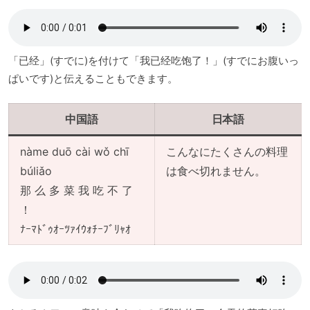
「已经」(すでに)を付けて「我已经吃饱了！」(すでにお腹いっ
ぱいです)と伝えることもできます。
中国語
日本語
nàme duō cài wǒ chī
こんなにたくさんの料理
búliǎo
は食べ切れません。
那 么 多 菜 我 吃 不 了
！
ﾅｰﾏﾄﾞｩｵｰﾂｧｲｳｫﾁｰﾌﾞﾘｬｵ