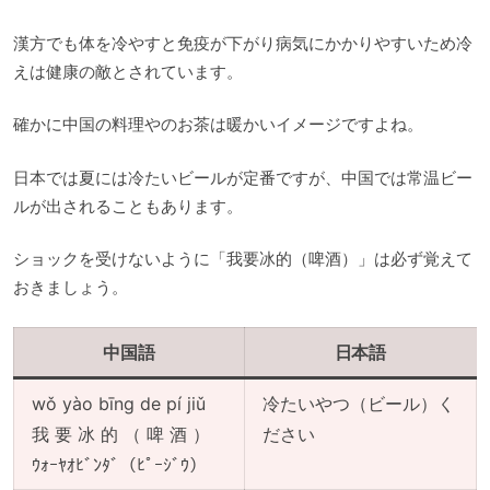
漢方でも体を冷やすと免疫が下がり病気にかかりやすいため冷
えは健康の敵とされています。
確かに中国の料理やのお茶は暖かいイメージですよね。
日本では夏には冷たいビールが定番ですが、中国では常温ビー
ルが出されることもあります。
ショックを受けないように「我要冰的（啤酒）」は必ず覚えて
おきましょう。
中国語
日本語
wǒ yào bīng de pí jiǔ
冷たいやつ（ビール）く
我 要 冰 的 （ 啤 酒 ）
ださい
ｳｫｰﾔｵﾋﾞﾝﾀﾞ（ﾋﾟｰｼﾞｳ）