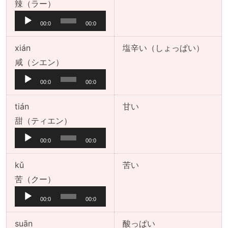
音
辣（ラー）
声
00:0
00:0
プ
0
0
レ
xián
塩辛い（しょっぱい）
ー
音
咸（シエン）
ヤ
声
00:0
00:0
ー
プ
0
0
レ
tián
甘い
ー
音
甜（ティエン）
ヤ
声
00:0
00:0
ー
プ
0
0
レ
kǔ
苦い
ー
音
苦（クー）
ヤ
声
00:0
00:0
ー
プ
0
0
レ
suān
酸っぱい