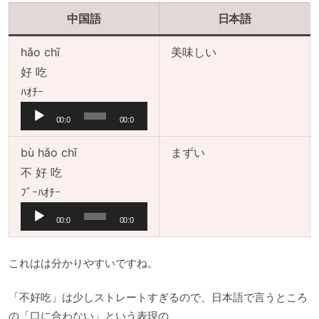
中国語
日本語
hǎo chī
美味しい
好 吃
音
ﾊｵﾁｰ
声
00:0
00:0
プ
0
0
レ
bù hǎo chī
まずい
ー
不 好 吃
ヤ
音
ﾌﾞｰﾊｵﾁｰ
ー
声
00:0
00:0
プ
0
0
レ
これはは分かりやすいですね。
ー
ヤ
「不好吃」は少しストレートすぎるので、日本語で言うところ
ー
の「口に合わない」という表現の