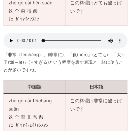
zhè gè cài hěn suān
この料理はとても酸っぱ
这 个 菜 很 酸
いです
ﾁｪｰｶﾞﾂｧｲﾍﾝｽｱﾝ
「非常（fēicháng）」(非常に)、「很(hěn)」(とても)、「太～
了(tài～le)」(～すぎる)という程度を表す表現と一緒に使うこ
とが多いですね。
中国語
日本語
zhè gè cài fēicháng
この料理は非常に酸っぱ
suān
いです
这 个 菜 非 常 酸
ﾁｪｰｶﾞﾂｧｲﾌｪｲﾁｬﾝｽｱﾝ