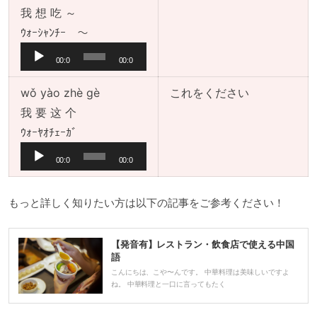
ー
我 想 吃 ～
ヤ
音
ｳｫｰｼｬﾝﾁｰ 〜
ー
声
00:0
00:0
プ
0
0
レ
wǒ yào zhè gè
これをください
ー
我 要 这 个
ヤ
音
ｳｫｰﾔｵﾁｪｰｶﾞ
ー
声
00:0
00:0
プ
0
0
レ
もっと詳しく知りたい方は以下の記事をご参考ください！
ー
ヤ
【発音有】レストラン・飲食店で使える中国
ー
語
こんにちは、こや〜んです。 中華料理は美味しいですよ
ね。 中華料理と一口に言ってもたく