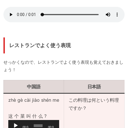
レストランでよく使う表現
せっかくなので、レストランでよく使う表現も覚えておきまし
ょう！
中国語
日本語
zhè gè cài jiào shén me
この料理は何という料理
ですか？
音
这 个 菜 叫 什 么 ?
声
00:0
00:0