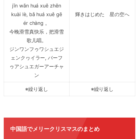
jīn wǎn huá xuě zhēn
kuài lè, bǎ huá xuě gē
輝きはじめた 星の空へ
ér chàng 。
今晚滑雪真快乐，把滑雪
歌儿唱。
ジンワンフゥワシュエジ
ェンクヮイラー, バーフ
ゥアシュエガーアーチャ
ン
※繰り返し
※繰り返し
中国語でメリークリスマスのまとめ