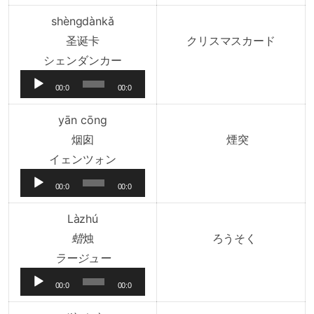
プ
0
0
レ
shèngdànkǎ
ー
圣诞卡
クリスマスカード
ヤ
音
シェンダンカー
ー
声
00:0
00:0
プ
0
0
レ
yān cōng
ー
烟囱
煙突
ヤ
音
イェンツォン
ー
声
00:0
00:0
プ
0
0
レ
Làzhú
ー
蜡
烛
ろうそく
ヤ
音
ラージュー
ー
声
00:0
00:0
プ
0
0