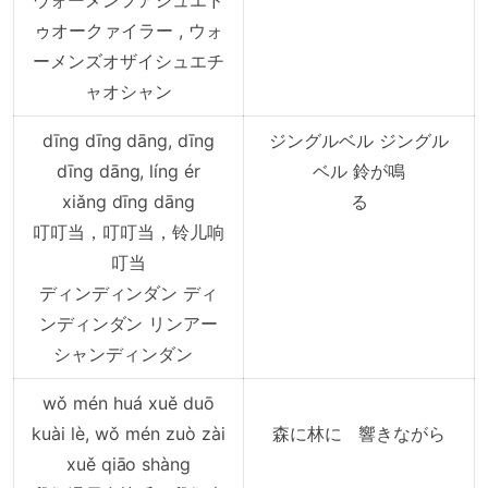
ウォーメンフアシュエド
ゥオークァイラー , ウォ
ーメンズオザイシュエチ
ャオシャン
dīng dīng dāng, dīng
ジングルベル ジングル
dīng dāng, líng ér
ベル 鈴が鳴
xiǎng dīng dāng
る
叮叮当，叮叮当，铃儿响
叮当
ディンディンダン ディ
ンディンダン リンアー
シャンディンダン
wǒ mén huá xuě duō
kuài lè, wǒ mén zuò zài
森に林に 響きながら
xuě qiāo shàng