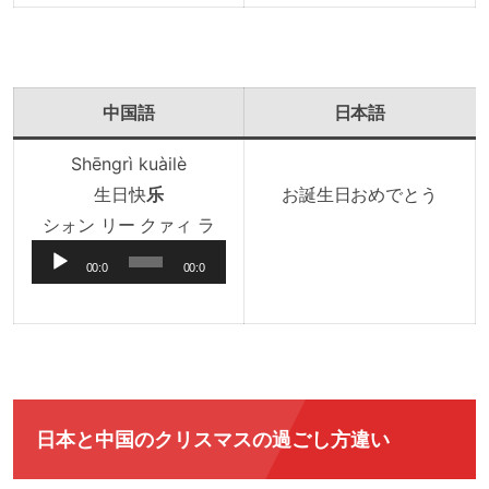
0
0
レ
ー
ヤ
中国語
日本語
ー
Shēngrì kuàilè
生日快
乐
お誕生日おめでとう
音
シォン リー クァィ ラ
声
00:0
00:0
プ
0
0
レ
ー
ヤ
ー
日本と中国のクリスマスの過ごし方違い