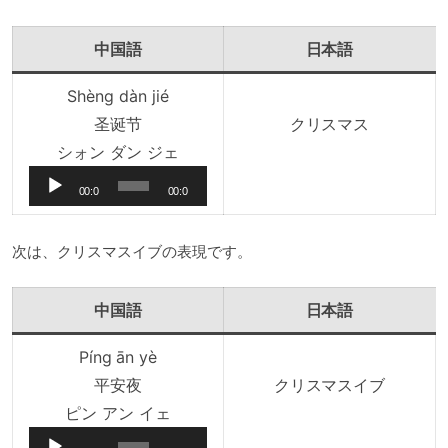
中国語
日本語
Shèng dàn jié
圣诞节
クリスマス
音
シォン ダン ジェ
声
00:0
00:0
プ
0
0
レ
次は、クリスマスイブの表現です。
ー
ヤ
中国語
日本語
ー
Píng ān yè
平安夜
クリスマスイブ
音
ピン アン イェ
声