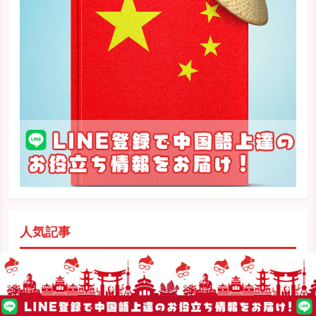
人気記事
中国語で「だまれ」「静かに」はどう言うの？【発
CHECK
音有】
2021.10.7
中国語勉強法