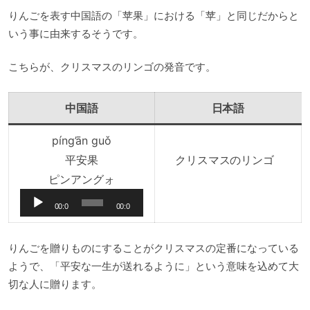
りんごを表す中国語の「苹果」における「苹」と同じだからと
いう事に由来するそうです。
こちらが、クリスマスのリンゴの発音です。
中国語
日本語
píng’ān guǒ
平安果
クリスマスのリンゴ
音
ピンアングォ
声
00:0
00:0
プ
0
0
レ
りんごを贈りものにすることがクリスマスの定番になっている
ー
ようで、「平安な一生が送れるように」という意味を込めて大
ヤ
切な人に贈ります。
ー