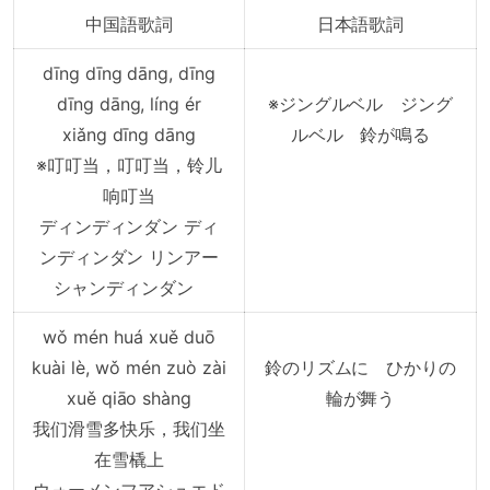
中国語歌詞
日本語歌詞
dīng dīng dāng, dīng
dīng dāng, líng ér
※ジングルベル ジング
xiǎng dīng dāng
ルベル 鈴が鳴る
※叮叮当，叮叮当，铃儿
响叮当
ディンディンダン ディ
ンディンダン リンアー
シャンディンダン
wǒ mén huá xuě duō
kuài lè, wǒ mén zuò zài
鈴のリズムに ひかりの
xuě qiāo shàng
輪が舞う
我们滑雪多快乐，我们坐
在雪橇上