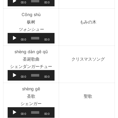
00:0
00:0
プ
0
0
レ
Cōng shù
ー
枞树
もみの木
ヤ
音
ツォンシュー
ー
声
00:0
00:0
プ
0
0
レ
shèng dàn gē qū
ー
圣诞歌曲
クリスマスソング
ヤ
音
シェンダンガーチュー
ー
声
00:0
00:0
プ
0
0
レ
shèng gē
ー
圣歌
聖歌
ヤ
音
シェンガー
ー
声
00:0
00:0