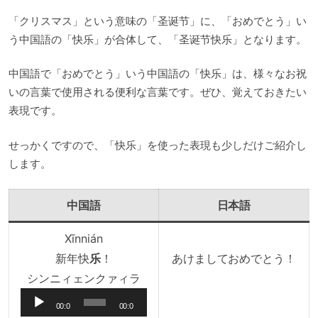
レ
「クリスマス」という意味の「圣诞节」に、「おめでとう」い
ー
う中国語の「快乐」が合体して、「圣诞节快乐」となります。
ヤ
ー
中国語で「おめでとう」いう中国語の「快乐」は、様々なお祝
いの言葉で使用される便利な言葉です。ぜひ、覚えておきたい
表現です。
せっかくですので、「快乐」を使った表現も少しだけご紹介し
します。
中国語
日本語
Xīnnián
新年快
乐
！
あけましておめでとう！
音
シンニィェンクァィラ
声
00:0
00:0
プ