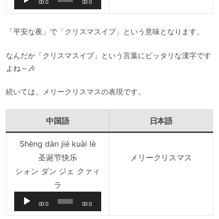
00:0
00:0
プ
0
0
レ
「平安な夜」で「クリスマスイブ」という意味となります。
ー
ヤ
なんだか「クリスマスイブ」という言葉にピッタリな漢字です
ー
よね～🎶
続いては、メリークリスマスの表現です。
中国語
日本語
Shèng dàn jié kuài lè
圣诞节快乐
メリークリスマス
シォン ダン ジェ クァィ
音
ラ
声
00:0
00:0
プ
0
0