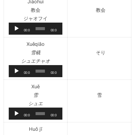
レ
Jiàohuì
ー
教会
教会
ヤ
音
ジャオフイ
ー
声
00:0
00:0
プ
0
0
レ
Xuěqiāo
ー
雪橇
そり
ヤ
音
シュエチャオ
ー
声
00:0
00:0
プ
0
0
レ
Xuě
ー
雪
雪
ヤ
音
シュエ
ー
声
00:0
00:0
プ
0
0
レ
Huǒ jī