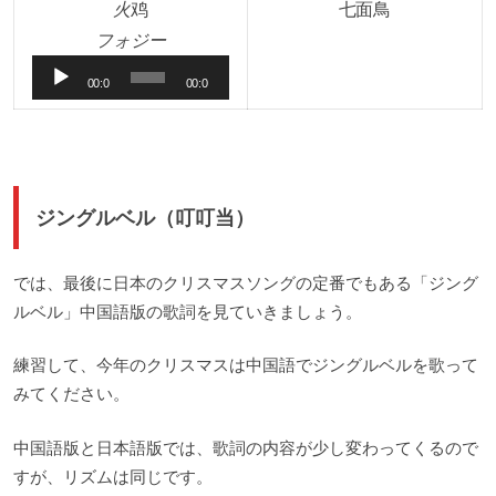
ー
火
鸡
七面鳥
ヤ
音
フォジー
ー
声
00:0
00:0
プ
0
0
レ
ー
ヤ
ジングルベル（叮叮当）
ー
では、最後に日本のクリスマスソングの定番でもある「ジング
ルベル」中国語版の歌詞を見ていきましょう。
練習して、今年のクリスマスは中国語でジングルベルを歌って
みてください。
中国語版と日本語版では、歌詞の内容が少し変わってくるので
すが、リズムは同じです。