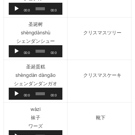
ー
声
00:0
00:0
プ
0
0
レ
圣诞树
ー
shèngdànshù
クリスマスツリー
ヤ
音
シェンダンシュー
ー
声
00:0
00:0
プ
0
0
レ
圣诞蛋糕
ー
shèngdàn dàngāo
クリスマスケーキ
ヤ
音
シェンダンダンガオ
ー
声
00:0
00:0
プ
0
0
レ
wàzi
ー
袜子
靴下
ヤ
音
ワーズ
ー
声