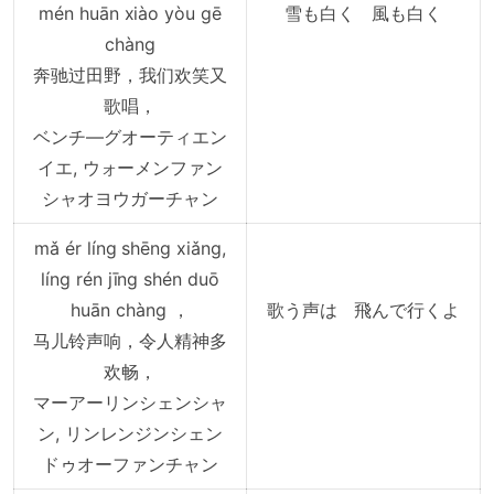
mén huān xiào yòu gē
雪も白く 風も白く
chàng
奔驰过田野，我们欢笑又
歌唱，
ベンチ―グオーティエン
イエ, ウォーメンファン
シャオヨウガーチャン
mǎ ér líng shēng xiǎng,
líng rén jīng shén duō
huān chàng ，
歌う声は 飛んで行くよ
马儿铃声响，令人精神多
欢畅，
マーアーリンシェンシャ
ン, リンレンジンシェン
ドゥオーファンチャン