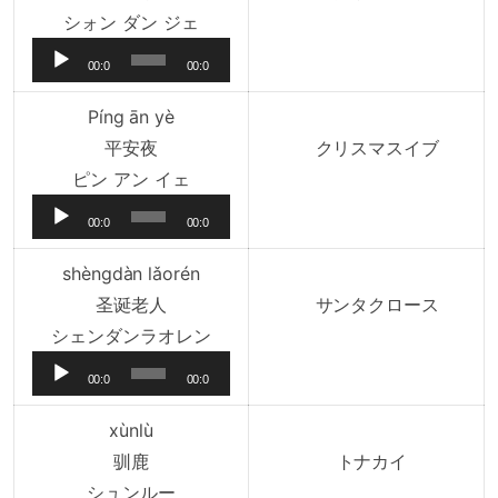
音
シォン ダン ジェ
声
00:0
00:0
プ
0
0
レ
Píng ān yè
ー
平安夜
クリスマスイブ
ヤ
音
ピン アン イェ
ー
声
00:0
00:0
プ
0
0
レ
shèngdàn lǎorén
ー
圣诞老人
サンタクロース
ヤ
音
シェンダンラオレン
ー
声
00:0
00:0
プ
0
0
レ
xùnlù
ー
驯鹿
トナカイ
ヤ
音
シュンルー