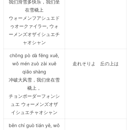
我们滑雪多快乐，我们坐
在雪橇上
ウォーメンフアシュエド
ゥオークァイラー, ウォ
ーメンズオザイシュエチ
ャオシャン
chōng pò dà fēng xuě,
wǒ mén zuò zài xuě
走れそりよ 丘の上は
qiāo shàng
冲破大风雪，我们坐在雪
橇上，
チョンポーダーフォンシ
ュエ ウォーメンズオザ
イシュエチャオシャン
bēn chí guò tián yě, wǒ