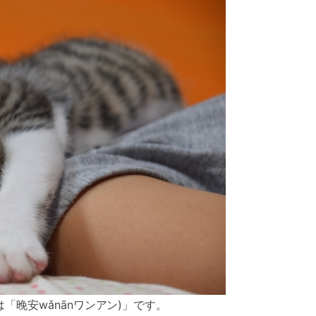
「晚安wǎnānワンアン)」です。