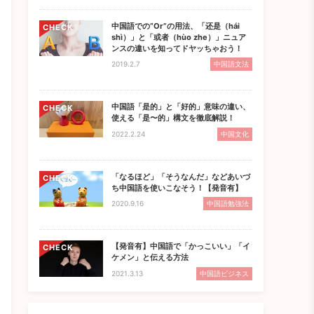
中国語での“Or”の用法、「还是（hái
CHECK
shì）」と「或者（hùo zhe）」ニュア
ンスの違いを知ってドヤッちゃおう！
2019.2.7
中国語文法
中国語「是的」と「好的」意味の違い、
CHECK
使える「是〜的」構文を徹底解説！
2022.2.24
中国文化
「なるほど」「そうなんだ」などあいづ
CHECK
ち中国語を使いこなそう！【発音有】
2020.9.16
中国語勉強法
【発音有】中国語で「かっこいい」「イ
CHECK
ケメン」と伝える方法
2021.3.13
中国語ビジネス