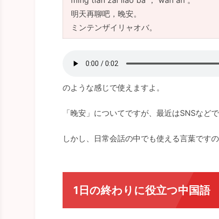
míng tiān zài liáo ba ， wǎn ān 。
明天再聊吧，晚安。
ミンテンザイリャオバ。
のような感じで使えますよ。
「晚安」についてですが、最近はSNSなど
しかし、日常会話の中でも使える言葉ですの
1日の終わりに役立つ中国語