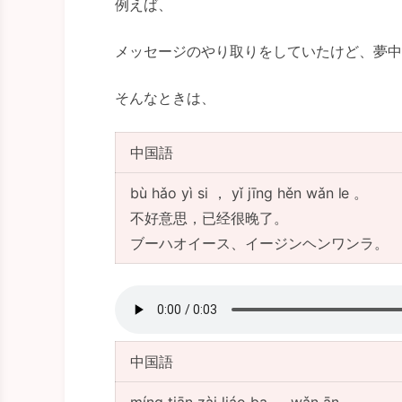
例えば、
メッセージのやり取りをしていたけど、夢中
そんなときは、
中国語
bù hǎo yì si ， yǐ jīng hěn wǎn le 。
不好意思，已经很晚了。
ブーハオイース、イージンヘンワンラ。
中国語