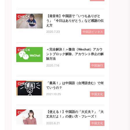
【発音有】中国語で「いつもありがと
CHECK
う」「今日はありがとう」など感謝の伝
え方
2020.7.23
中国語ビジネス
＜完全解決！＞微信（Wechat）アカウ
CHECK
ントブロック解除、アカウント停止の解
除方法
2020.7.16
中国旅行
「最高！」は中国語（台湾語含む）で何
CHECK
ていうの？
2021.10.25
中国文化
【使える！】中国語の「大丈夫？」「大
CHECK
丈夫だよ！」の使い方・フレーズ！
2020.6.21
中国文化