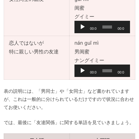
ー
闺蜜
ヤ
音
グイミー
ー
声
00:0
00:0
プ
0
0
レ
恋人ではないが
nán guī mì
ー
特に親しい男性の友達
男闺蜜
ヤ
音
ナングイミー
ー
声
00:0
00:0
プ
0
0
レ
表の説明には、「男同士」や「女同士」など書かれています
ー
が、これは一般的に分けられているだけですので状況に合わせ
ヤ
てお使いください。
ー
では、最後に「友達関係」に関する単語を見ていきましょう。