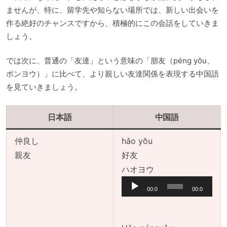
ませんが、特に、留学先や知らない場所では、新しい出会いを
作る絶好のチャンスですから、積極的にこの会話をしていきま
しょう。
では次に、普通の「友達」という意味の「朋友（péng yŏu、
ポンヨウ）」に比べて、より親しい友達関係を表現する中国語
を見ていきましょう。
日本語
中国語
仲良し
hǎo yŏu
親友
好友
音
ハオヨウ
声
00:0
00:0
プ
0
0
レ
ー