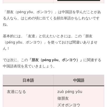
プ
0
0
レ
「朋友（péng yŏu、ポンヨウ）」は中国語を学んだことがあ
ー
る人なら、はじめの頃に出てくる頻出単語かもしれないです
ヤ
ね。
ー
基本的には、「友達」と伝えたいときには、この「朋友
（péng yŏu、ポンヨウ）」を使っておけば間違いありませ
ん！
では次に、この
「朋友（péng yŏu、ポンヨウ）」
に関連する
中国語表現を見ていきましょう。
日本語
中国語
友達になる
zuò péng yǒu
做朋友
音
ズオポンヨウ