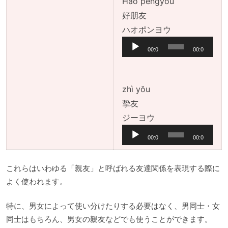
Hǎo péngyǒu
ヤ
好朋友
ー
音
ハオポンヨウ
声
00:0
00:0
プ
0
0
レ
ー
zhì yŏu
ヤ
挚友
ー
音
ジーヨウ
声
00:0
00:0
プ
0
0
レ
これらはいわゆる「親友」と呼ばれる友達関係を表現する際に
ー
よく使われます。
ヤ
ー
特に、男女によって使い分けたりする必要はなく、男同士・女
同士はもちろん、男女の親友などでも使うことができます。