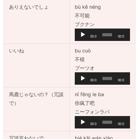
レ
ありえないでしょ
bù kě néng
ー
不可能
ヤ
音
ブクナン
ー
声
00:0
00:0
プ
0
0
レ
いいね
bu cuò
ー
不错
ヤ
音
ブーツオ
ー
声
00:0
00:0
プ
0
0
レ
馬鹿じゃないの？（冗談
nǐ fēng le ba
ー
で）
你疯了吧
ヤ
音
ニーフォンラバ
ー
声
00:0
00:0
プ
0
0
レ
冗談言わないで
bié kāi wán xiào