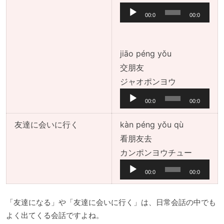
声
00:0
00:0
プ
0
0
レ
ー
jiāo péng yǒu
ヤ
交朋友
ー
音
ジャオポンヨウ
声
00:0
00:0
プ
0
0
レ
友達に会いに行く
kàn péng yǒu qù
ー
看朋友去
ヤ
音
カンポンヨウチュー
ー
声
00:0
00:0
プ
0
0
レ
「友達になる」や「友達に会いに行く」は、日常会話の中でも
ー
よく出てくる会話ですよね。
ヤ