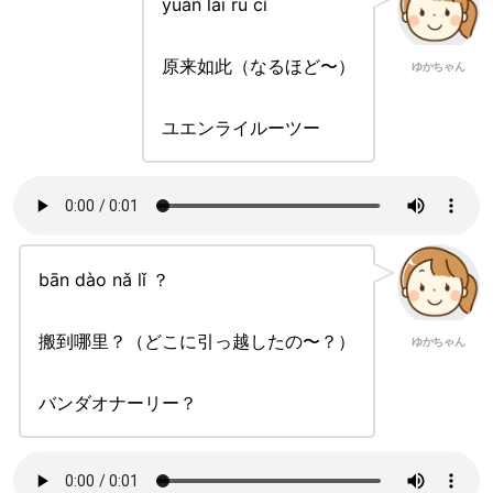
yuán lái rú cǐ
原来如此（なるほど〜）
ゆかちゃん
ユエンライルーツー
bān dào nǎ lǐ ？
搬到哪里？（どこに引っ越したの〜？）
ゆかちゃん
バンダオナーリー？