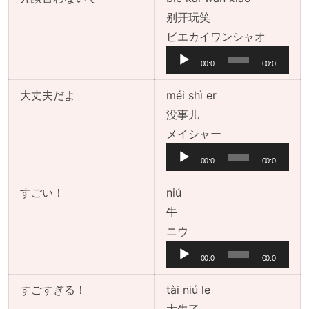
ー
别开玩笑
ヤ
音
ビエカイワンシャオ
ー
声
00:0
00:0
プ
0
0
レ
大丈夫だよ
méi shì er
ー
没事儿
ヤ
音
メイシャー
ー
声
00:0
00:0
プ
0
0
レ
すごい！
niú
ー
牛
ヤ
音
ニウ
ー
声
00:0
00:0
プ
0
0
レ
すごすぎる！
tài niú le
ー