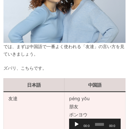
では、まずは中国語で一番よく使われる「友達」の言い方を見
ていきましょう。
ズバリ、こちらです。
日本語
中国語
友達
péng yŏu
朋友
音
ポンヨウ
声
00:0
00:0