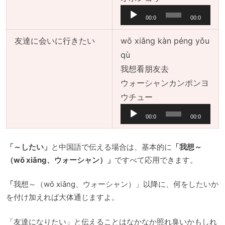
声
00:0
00:0
プ
0
0
レ
友達に会いに行きたい
wǒ xiǎng kàn péng yǒu
ー
qù
ヤ
我想看朋友去
ー
ウォーシャンカンポンヨ
音
ウチュー
声
00:0
00:0
プ
0
0
レ
「～したい」
と中国語で伝える場合は、基本的に
「我想～
ー
（wǒ xiǎng、ウォーシャン）」
ですべて応用できます。
ヤ
ー
「
我想～（wǒ xiǎng、ウォーシャン）」以降に、何をしたいか
を付け加えれば大体通じますよ。
「友達になりたい」と伝えることはなかなか照れ臭いかもしれ