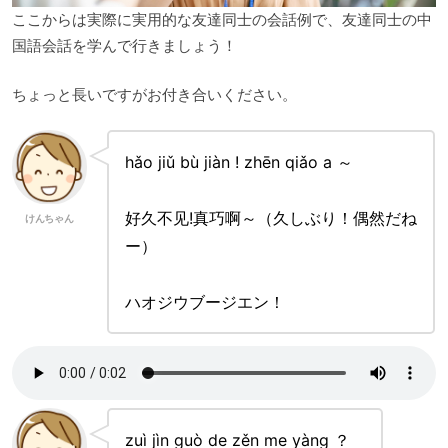
ここからは実際に実用的な友達同士の会話例で、友達同士の中
国語会話を学んで行きましょう！
ちょっと長いですがお付き合いください。
hǎo jiǔ bù jiàn ! zhēn qiǎo a ～
好久不见!真巧啊～（久しぶり！偶然だね
けんちゃん
ー）
ハオジウブージエン！
zuì jìn guò de zěn me yàng ？