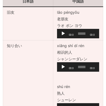
日本語
中国語
旧友
lǎo péngyǒu
老朋友
音
ラオ ポン ヨウ
声
00:0
00:0
プ
0
0
レ
知り合い
xiāng shí dí rén
ー
相识的人
ヤ
音
シャンシーダレン
ー
声
00:0
00:0
プ
0
0
レ
ー
shú rén
ヤ
熟人
ー
音
シューレン