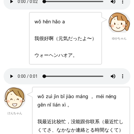
wǒ hěn hǎo a
我很好啊（元気だったよ〜）
ゆかちゃん
ウォーヘンハオア。
wǒ zuì jìn bǐ jiào máng ， méi néng
gēn nǐ lián xì 。
けんちゃん
我最近比较忙，没能跟你联系（最近忙し
くてさ、なかなか連絡とる時間なくて）