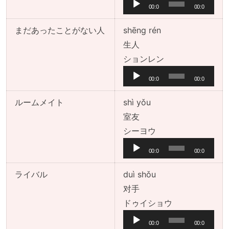
声
00:0
00:0
プ
0
0
レ
まだあったことがない人
shēng rén
ー
生人
ヤ
音
ションレン
ー
声
00:0
00:0
プ
0
0
レ
ルームメイト
shì yǒu
ー
室友
ヤ
音
シーヨウ
ー
声
00:0
00:0
プ
0
0
レ
ライバル
duì shǒu
ー
对手
ヤ
音
ドゥイショウ
ー
声
00:0
00:0