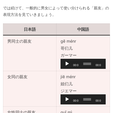
では続けて、一般的に男女によって使い分けられる「親友」の
表現方法を見ていきましょう。
日本語
中国語
男同士の親友
gē ménr
哥们儿
音
ガーマー
声
00:0
00:0
プ
0
0
レ
女同の親友
jiĕ ménr
ー
姐们儿
ヤ
音
ジエマー
ー
声
00:0
00:0
プ
0
0
レ
女性同士の親友
guī mì