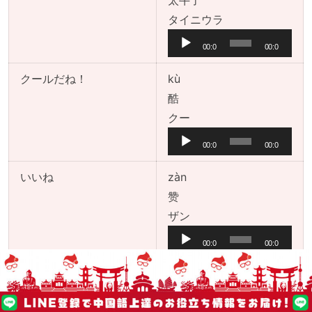
太牛了
ヤ
音
タイニウラ
ー
声
00:0
00:0
プ
0
0
レ
クールだね！
kù
ー
酷
ヤ
音
クー
ー
声
00:0
00:0
プ
0
0
レ
いいね
zàn
ー
赞
ヤ
音
ザン
ー
声
00:0
00:0
プ
0
0
レ
かっこいい
shuài
ー
帅