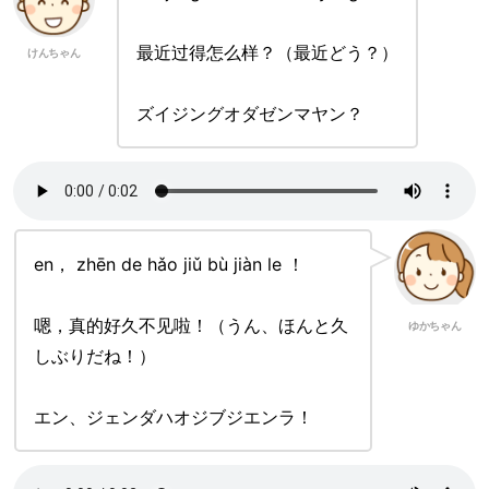
最近过得怎么样？（最近どう？）
けんちゃん
ズイジングオダゼンマヤン？
en， zhēn de hǎo jiǔ bù jiàn le ！
嗯，真的好久不见啦！（うん、ほんと久
ゆかちゃん
しぶりだね！）
エン、ジェンダハオジブジエンラ！