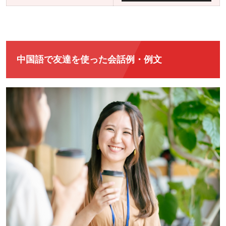
プ
0
0
レ
ー
ヤ
ー
中国語で友達を使った会話例・例文