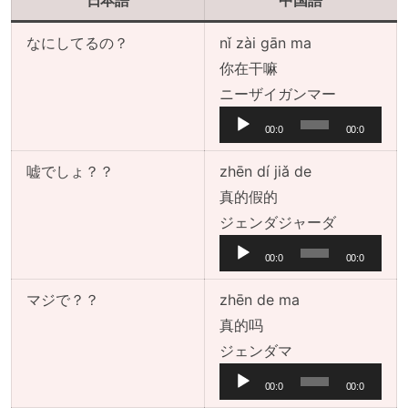
日本語
中国語
なにしてるの？
nǐ zài gān ma
你在干嘛
音
ニーザイガンマー
声
00:0
00:0
プ
0
0
レ
嘘でしょ？？
zhēn dí jiǎ de
ー
真的假的
ヤ
音
ジェンダジャーダ
ー
声
00:0
00:0
プ
0
0
レ
マジで？？
zhēn de ma
ー
真的吗
ヤ
音
ジェンダマ
ー
声
00:0
00:0
プ
0
0