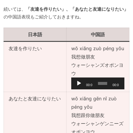
ー
続いては、
「友達を作りたい」、「あなたと友達になりたい」
の中国語表現もご紹介しておきますね。
日本語
中国語
友達を作りたい
wǒ xiǎng zuò péng yǒu
我想做朋友
ウォーシャンズオポンヨ
音
ウ
声
00:0
00:0
プ
0
0
レ
あなたと友達になりたい
wǒ xiǎng gēn nǐ zuò
ー
péng yǒu
ヤ
我想跟你做朋友
ー
ウォーシャンゲンニーズ
音
オポンヨウ