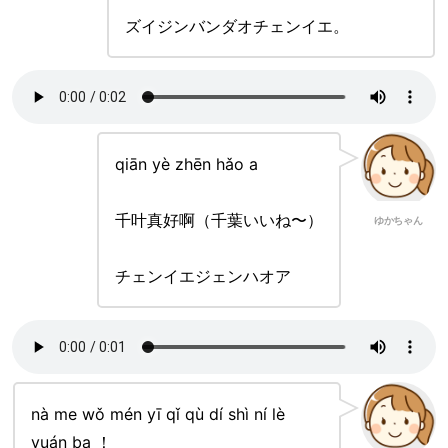
ズイジンバンダオチェンイエ。
qiān yè zhēn hǎo a
千叶真好啊（千葉いいね〜）
ゆかちゃん
チェンイエジェンハオア
nà me wǒ mén yī qǐ qù dí shì ní lè
yuán ba ！