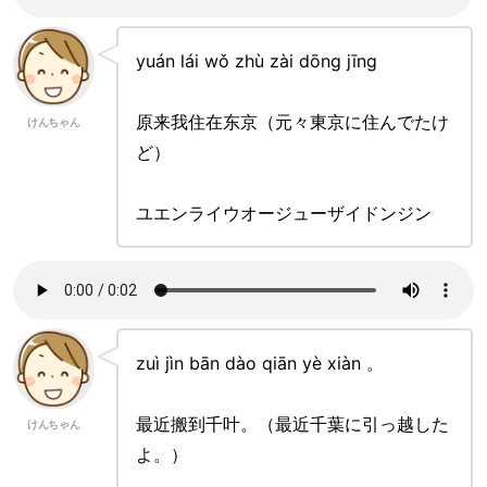
yuán lái wǒ zhù zài dōng jīng
原来我住在东京（元々東京に住んでたけ
けんちゃん
ど）
ユエンライウオージューザイドンジン
zuì jìn bān dào qiān yè xiàn 。
最近搬到千叶。（最近千葉に引っ越した
けんちゃん
よ。）