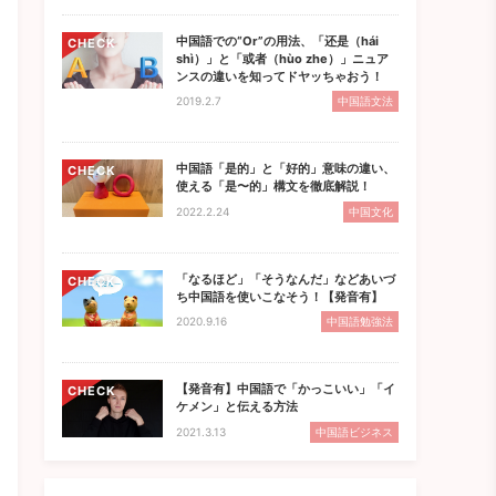
中国語での“Or”の用法、「还是（hái
CHECK
shì）」と「或者（hùo zhe）」ニュア
ンスの違いを知ってドヤッちゃおう！
2019.2.7
中国語文法
中国語「是的」と「好的」意味の違い、
CHECK
使える「是〜的」構文を徹底解説！
2022.2.24
中国文化
「なるほど」「そうなんだ」などあいづ
CHECK
ち中国語を使いこなそう！【発音有】
2020.9.16
中国語勉強法
【発音有】中国語で「かっこいい」「イ
CHECK
ケメン」と伝える方法
2021.3.13
中国語ビジネス