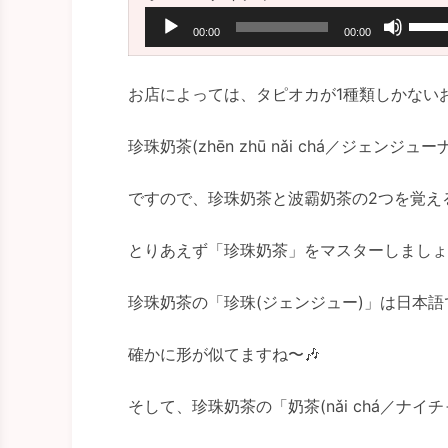
に
声
ボ
は
00:00
00:00
プ
リ
上
レ
ュ
下
お店によっては、タピオカが1種類しかない
ー
ー
矢
ヤ
ム
珍珠奶茶(zhēn zhū nǎi chá／ジェ
印
ー
調
キ
節
ですので、珍珠奶茶と波霸奶茶の2つを覚え
ー
に
を
は
とりあえず「珍珠奶茶」をマスターしましょ
使
上
っ
下
珍珠奶茶の「珍珠(ジェンジュー)」は日本
て
矢
く
確かに形が似てますね〜🎶
印
だ
キ
さ
そして、珍珠奶茶の「奶茶(nǎi chá／ナ
ー
い
を