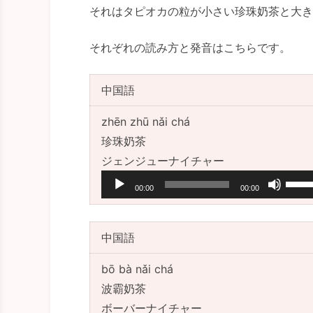
それはタピオカの粒が小さい珍珠奶茶と大き
それぞれの読み方と発音はこちらです。
中国語
zhēn zhū nǎi chá
珍珠奶茶
音
ジェンジューナイチャー
声
ボ
00:00
00:00
プ
リ
レ
ュ
中国語
ー
ー
ヤ
ム
bō bà nǎi chá
ー
調
波霸奶茶
節
音
ボーバーナイチャー