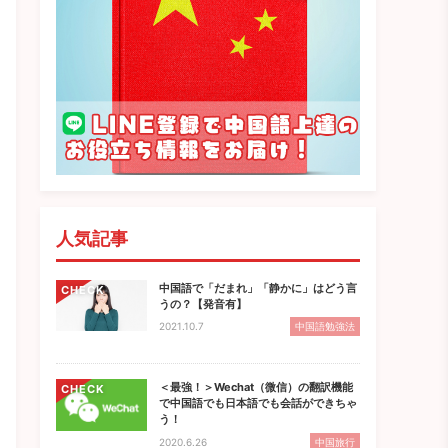
人気記事
中国語で「だまれ」「静かに」はどう言
CHECK
うの？【発音有】
2021.10.7
中国語勉強法
＜最強！＞Wechat（微信）の翻訳機能
CHECK
で中国語でも日本語でも会話ができちゃ
う！
2020.6.26
中国旅行