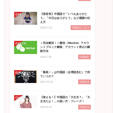
【発音有】中国語で「いつもありがと
CHECK
う」「今日はありがとう」など感謝の伝
え方
2020.7.23
中国語ビジネス
＜完全解決！＞微信（Wechat）アカウ
CHECK
ントブロック解除、アカウント停止の解
除方法
2020.7.16
中国旅行
「最高！」は中国語（台湾語含む）で何
CHECK
ていうの？
2021.10.25
中国文化
【使える！】中国語の「大丈夫？」「大
CHECK
丈夫だよ！」の使い方・フレーズ！
2020.6.21
中国文化