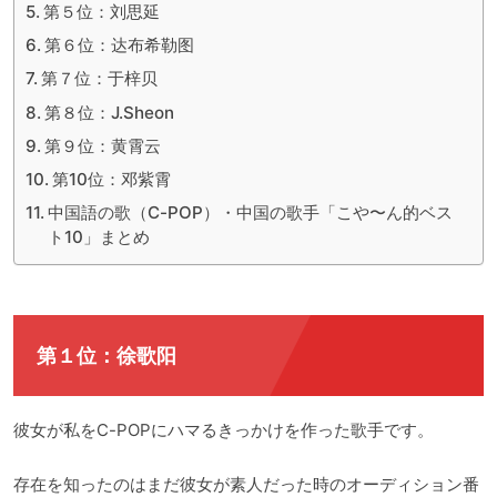
第５位：刘思延
第６位：达布希勒图
第７位：于梓贝
第８位：J.Sheon
第９位：黄霄云
第10位：邓紫霄
中国語の歌（C-POP）・中国の歌手「こや〜ん的ベス
ト10」まとめ
第１位：徐歌阳
彼女が私をC-POPにハマるきっかけを作った歌手です。
存在を知ったのはまだ彼女が素人だった時のオーディション番