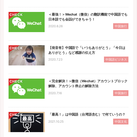
＜最強！＞Wechat（微信）の翻訳機能で中国語でも
CHECK
日本語でも会話ができちゃう！
2020.6.26
中国旅行
【発音有】中国語で「いつもありがとう」「今日は
CHECK
ありがとう」など感謝の伝え方
2020.7.23
中国語ビジネス
＜完全解決！＞微信（Wechat）アカウントブロック
CHECK
解除、アカウント停止の解除方法
2020.7.16
中国旅行
「最高！」は中国語（台湾語含む）で何ていうの？
CHECK
2021.10.25
中国文化