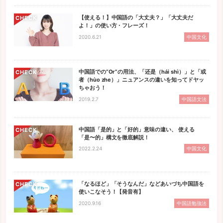
【使える！】中国語の「大丈夫？」「大丈夫だ
CHECK
よ！」の使い方・フレーズ！
2020.6.21
中国文化
中国語での“Or”の用法、「还是（hái shì）」と「或
CHECK
者（hùo zhe）」ニュアンスの違いを知ってドヤッ
ちゃおう！
2019.2.7
中国語文法
中国語「是的」と「好的」意味の違い、 使える
CHECK
「是〜的」構文を徹底解説！
2022.2.24
中国文化
「なるほど」「そうなんだ」などあいづち中国語を
CHECK
使いこなそう！【発音有】
2020.9.16
中国語勉強法